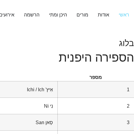
ראשי
אודות
מורים
היכן ומתי
הרשמה
אירועים
בלוג​
הספירה היפנית
מספר
1
אִיץ'
Ichi / Ich
2
נִי
Ni
3
סָאן
San