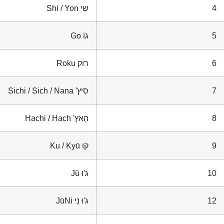
4
שִי
Shi / Yon
5
גוֹ
Go
6
רוֹק
Roku
7
סִיץ'
Sichi / Sich / Nana
8
הָאץ'
Hachi / Hach
9
קוּ
Ku / Kyū
10
ג'וּ
Jū
12
ג'וּ נִי
JūNi