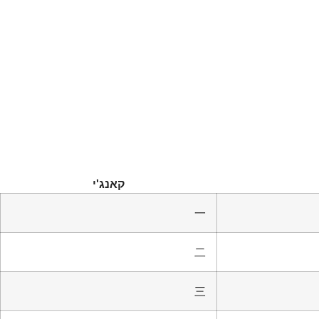
קאנג'י
一
二
三