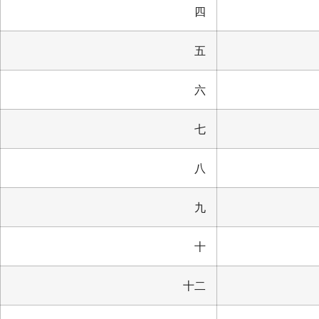
四
五
六
七
八
九
十
十二