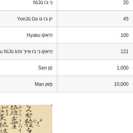
20
נִי ג'וּ
NiJū
45
יוֹן ג'וּ גוֹ
YonJū Go
100
הִיאקוּ
Hyaku
121
הִיאקוּ נִי ג'וּ אִיץ'
u NiJū Ichi
1,000
סֶן
Sen
10,000
מָאן
Man