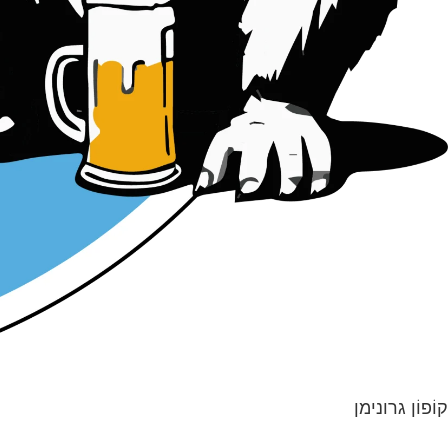
קוֹפוֹן גרונימן