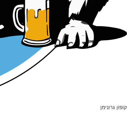
קוֹפוֹן גרונימן